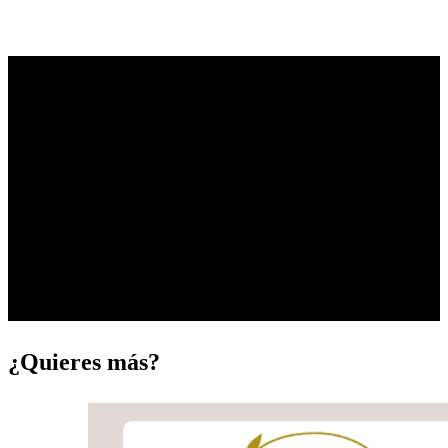
Network Learning Exchange
Network Learning Exchange (NLX) es un centro de información
sobre amenazas que está incluido en el WAF de última generación e
identifica y comparte direcciones IP potencialmente peligrosas con
todas las redes de nuestros clientes. Compartir datos sobre amenazas
promueve el efecto red, por el que la inteligencia colectiva de todos
los clientes contribuye a reforzar la seguridad de cada organización
individual.
¿Quieres más?