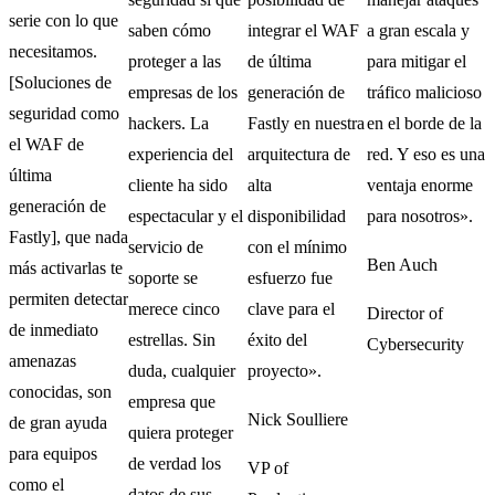
serie con lo que
saben cómo
integrar el WAF
a gran escala y
necesitamos.
proteger a las
de última
para mitigar el
[Soluciones de
empresas de los
generación de
tráfico malicioso
seguridad como
hackers. La
Fastly en nuestra
en el borde de la
el WAF de
experiencia del
arquitectura de
red. Y eso es una
última
cliente ha sido
alta
ventaja enorme
generación de
espectacular y el
disponibilidad
para nosotros».
Fastly], que nada
servicio de
con el mínimo
Ben Auch
más activarlas te
soporte se
esfuerzo fue
permiten detectar
merece cinco
clave para el
Director of
de inmediato
estrellas. Sin
éxito del
Cybersecurity
amenazas
duda, cualquier
proyecto».
conocidas, son
empresa que
Nick Soulliere
de gran ayuda
quiera proteger
para equipos
de verdad los
VP of
como el
datos de sus