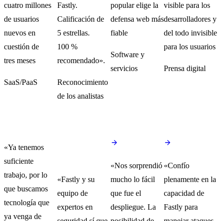
cuatro millones
Fastly.
popular elige la
visible para los
de usuarios
Calificación de
defensa web más
desarrolladores y
nuevos en
5 estrellas.
fiable
del todo invisible
cuestión de
100 %
para los usuarios
Software y
tres meses
recomendado».
servicios
Prensa digital
SaaS/PaaS
Reconocimiento
de los analistas
«Ya tenemos
suficiente
«Nos sorprendió
«Confío
trabajo, por lo
«Fastly y su
mucho lo fácil
plenamente en la
que buscamos
equipo de
que fue el
capacidad de
tecnología que
expertos en
despliegue. La
Fastly para
ya venga de
seguridad sí que
posibilidad de
manejar ataques