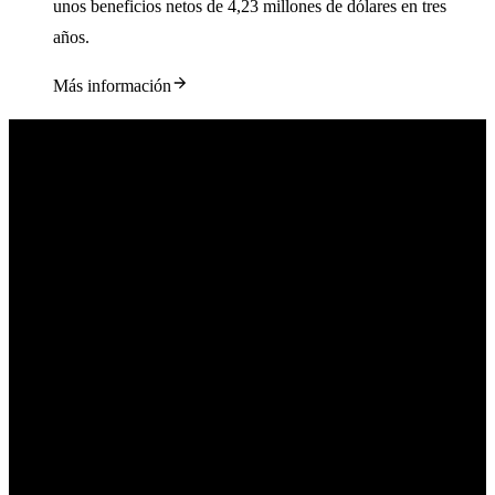
unos beneficios netos de 4,23 millones de dólares en tres
años.
Más información
Descripción general del producto
Por qué nuestro WAF es de última generación
Descubre por qué muchas empresas han decidido deshacerse de sus
herramientas de seguridad desfasadas y utilizar el WAF de última
generación de Fastly para proteger sus sitios web, aplicaciones y
API.