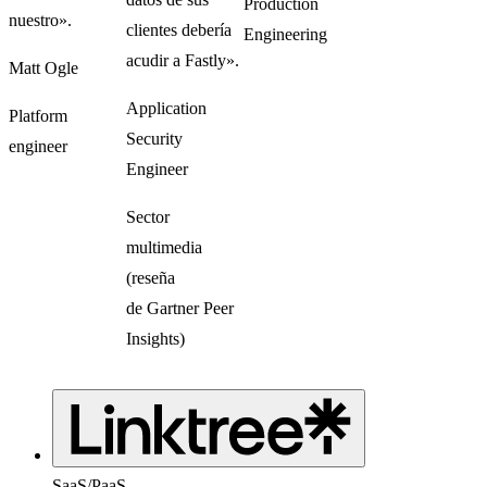
Production
nuestro».
clientes debería
Engineering
acudir a Fastly».
Matt Ogle
Application
Platform
Security
engineer
Engineer
Sector
multimedia
(reseña
de Gartner Peer
Insights)
SaaS/PaaS