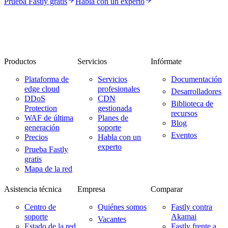
Prueba Fastly gratis
Habla con un experto
Productos
Servicios
Infórmate
Plataforma de
Servicios
Documentación
edge cloud
profesionales
Desarrolladores
DDoS
CDN
Biblioteca de
Protection
gestionada
recursos
WAF de última
Planes de
Blog
generación
soporte
Eventos
Precios
Habla con un
experto
Prueba Fastly
gratis
Mapa de la red
Asistencia técnica
Empresa
Comparar
Centro de
Quiénes somos
Fastly contra
soporte
Akamai
Vacantes
Estado de la red
Fastly frente a