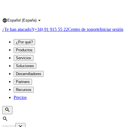
Español (España)
Language
¿Te han atacado?
(+34) 91 915 55 22
Centro de soporte
Iniciar sesión
¿Por qué?
Productos
Servicios
Soluciones
Desarrolladores
Partners
Recursos
Precios
Search