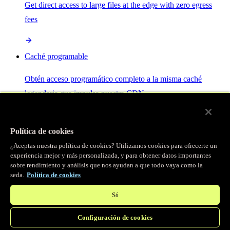
Get direct access to large files at the edge with zero egress
fees
Caché programable
Obtén acceso programático completo a la misma caché
legendaria que impulsa nuestra CDN.
Servidor MCP
Política de cookies
¿Aceptas nuestra política de cookies? Utilizamos cookies para ofrecerte un
Control por IA para tus servicios Fastly.
experiencia mejor y más personalizada, y para obtener datos importantes
sobre rendimiento y análisis que nos ayudan a que todo vaya como la
seda.
Política de cookies
Sí
Configuración de cookies
/
Productos