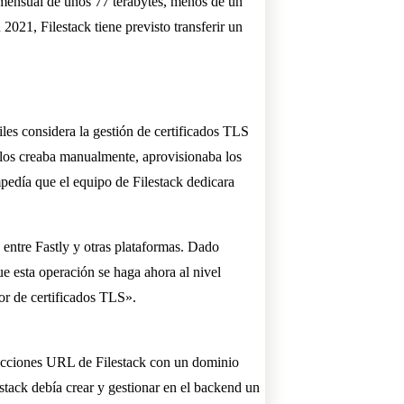
 mensual de unos 77 terabytes, menos de un
2021, Filestack tiene previsto transferir un
Files considera la gestión de certificados TLS
 los creaba manualmente, aprovisionaba los
mpedía que el equipo de Filestack dedicara
 entre Fastly y otras plataformas. Dado
e esta operación se haga ahora al nivel
or de certificados TLS».
ecciones URL de Filestack con un dominio
stack debía crear y gestionar en el backend un