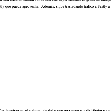
tly que puede aprovechar. Además, sigue trasladando tráfico a Fastly 
Desde entonces, el volumen de datos que procesamos y distribuimos se 