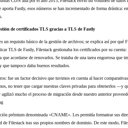
istintas CDN allá por el año 2015, Filestack envió un volumen de datos
 aporta Fastly, esos números se han incrementado de forma drástica: en 
s.
estión de certificados TLS gracias a TLS de Fastly
es un requisito básico de la gestión de archivos; se explica así por qué 
car TLS de Fastly, Filestack gestionaba los certificados por su cuenta:
nía que acordarse de renovarlos. Se trataba de una tarea engorrosa que i
s y que tampoco daba buenos resultados.
os: fue un factor decisivo que tuvimos en cuenta al hacer comparativas
mos, no tener que cargar nuestras claves privadas para obtenerlos —y qu
agilizó mucho el proceso de migración desde nuestro anterior proveed
ng
 función prémium denominada «CNAME». Les permitía formatear sus dir
ad de Filestack tras sus propios nombres de dominio. De este modo, File