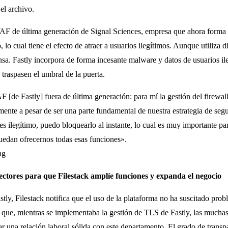
 el archivo.
AF de última generación de Signal Sciences, empresa que ahora forma pa
, lo cual tiene el efecto de atraer a usuarios ilegítimos. Aunque utiliza
nsa. Fastly incorpora de forma incesante malware y datos de usuarios ile
traspasen el umbral de la puerta.
[de Fastly] fuera de última generación: para mí la gestión del firewall
mente a pesar de ser una parte fundamental de nuestra estrategia de segu
s ilegítimo, puedo bloquearlo al instante, lo cual es muy importante par
uedan ofrecernos todas esas funciones».
ng
ectores para que Filestack amplíe funciones y expanda el negocio
tly, Filestack notifica que el uso de la plataforma no ha suscitado prob
 que, mientras se implementaba la gestión de TLS de Fastly, las mucha
r una relación laboral sólida con este departamento. El grado de transpa