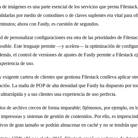
 de imágenes es una parte esencial de los servicios que presta Filestack
idarlas por medio de comodines o de claves suplentes era vital para ofr
 minutos; ahora con Fastly, es cuestión de segundos.
d de personalizar configuraciones era otra de las prioridades de Filest
osible. Este lenguaje permite —y acelera— la optimización de configur
emás, el control de versiones de ajustes de Fastly permite a Filestack e
xperiencia de uso.
y exigente cartera de clientes que gestiona Filestack conlleva aplicar ot
ción. La malla de POP de alta densidad que Fastly ha dispuesto por tod
ultrarrápida y a sus clientes una experiencia de uso perfecta.
os de archivo crecen de forma imparable; fijémonos, por ejemplo, en lo
 impresoras y sistemas de gestión de contenidos. Por ello, es imprescind
vos de gran tamaño se podrán almacenar en caché y no se tendrán que d