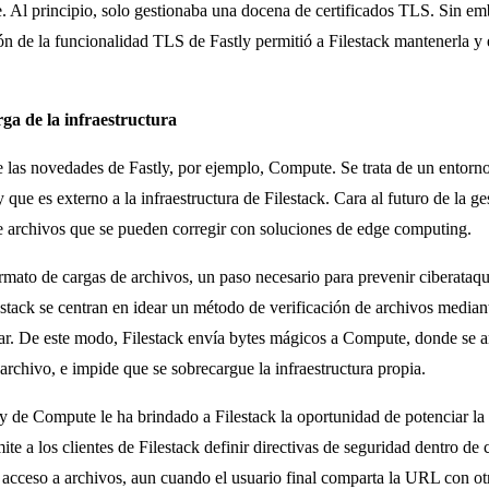
e. Al principio, solo gestionaba una docena de certificados TLS. Sin em
ción de la funcionalidad TLS de Fastly permitió a Filestack mantenerla y
rga de la infraestructura
de las novedades de Fastly, por ejemplo, Compute. Se trata de un entorno
que es externo a la infraestructura de Filestack. Cara al futuro de la ge
de archivos que se pueden corregir con soluciones de edge computing.
ato de cargas de archivos, un paso necesario para prevenir ciberataque
ilestack se centran en idear un método de verificación de archivos media
gar. De este modo, Filestack envía bytes mágicos a Compute, donde se ana
l archivo, e impide que se sobrecargue la infraestructura propia.
y de Compute le ha brindado a Filestack la oportunidad de potenciar la
a los clientes de Filestack definir directivas de seguridad dentro de 
l acceso a archivos, aun cuando el usuario final comparta la URL con otr