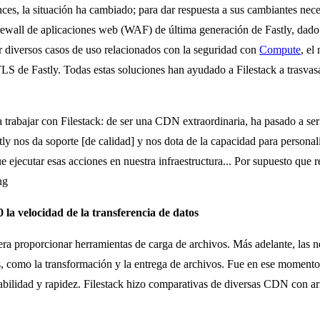
ces, la situación ha cambiado; para dar respuesta a sus cambiantes nec
irewall de aplicaciones web (WAF) de última generación de Fastly, dado
r diversos casos de uso relacionados con la seguridad con
Compute
, el
TLS de Fastly. Todas estas soluciones han ayudado a Filestack a trasvasa
 trabajar con Filestack: de ser una CDN extraordinaria, ha pasado a s
tly nos da soporte [de calidad] y nos dota de la capacidad para personali
 ejecutar esas acciones en nuestra infraestructura... Por supuesto que 
ng
0 la velocidad de la transferencia de datos
ra proporcionar herramientas de carga de archivos. Más adelante, las ne
os, como la transformación y la entrega de archivos. Fue en ese momen
ntabilidad y rapidez. Filestack hizo comparativas de diversas CDN con ar