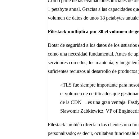
Como parte de las evaluaciones iniciales de d
1 petabyte anual. Gracias a las capacidades que
volumen de datos de unos 18 petabytes anuale
Filestack multiplica por 30 el volumen de g
Dotar de seguridad a los datos de los usuarios 
como una necesidad fundamental. Antes de apli
servidores con ellos, los mantenía, y luego te
suficientes recursos al desarrollo de producto
«TLS fue siempre importante para nosotr
el volumen de certificados que gestiona
de la CDN— es una gran ventaja. Fastly 
Slawomir Zabkiewicz, VP of Engineeri
Filestack también ofrecía a los clientes una
personalizado; es decir, ocultaban funcionalid