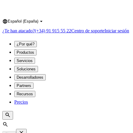
Español (España)
Language
¿Te han atacado?
(+34) 91 915 55 22
Centro de soporte
Iniciar sesión
¿Por qué?
Productos
Servicios
Soluciones
Desarrolladores
Partners
Recursos
Precios
Search