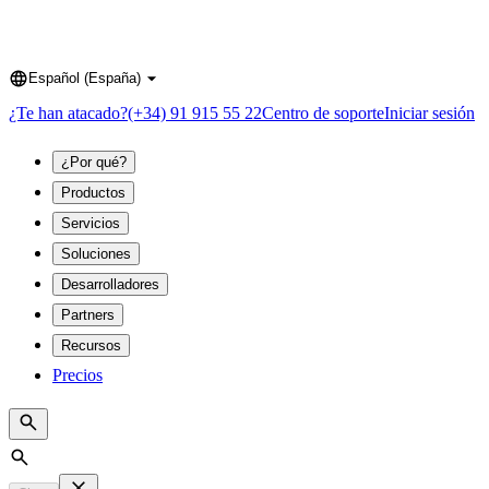
Español (España)
Language
¿Te han atacado?
(+34) 91 915 55 22
Centro de soporte
Iniciar sesión
¿Por qué?
Productos
Servicios
Soluciones
Desarrolladores
Partners
Recursos
Precios
Search