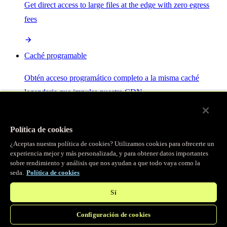
Get direct access to large files at the edge with zero egress
fees
Caché programable
Obtén acceso programático completo a la misma caché
legendaria que impulsa nuestra CDN.
Servidor MCP
Política de cookies
¿Aceptas nuestra política de cookies? Utilizamos cookies para ofrecerte un
Control por IA para tus servicios Fastly.
experiencia mejor y más personalizada, y para obtener datos importantes
sobre rendimiento y análisis que nos ayudan a que todo vaya como la
seda.
Política de cookies
Sí
Configuración de cookies
/
Productos