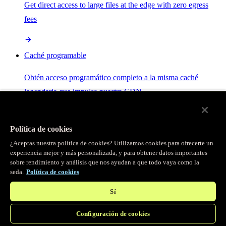
Get direct access to large files at the edge with zero egress
fees
Caché programable
Obtén acceso programático completo a la misma caché
legendaria que impulsa nuestra CDN.
Servidor MCP
Política de cookies
¿Aceptas nuestra política de cookies? Utilizamos cookies para ofrecerte un
Control por IA para tus servicios Fastly.
experiencia mejor y más personalizada, y para obtener datos importantes
sobre rendimiento y análisis que nos ayudan a que todo vaya como la
seda.
Política de cookies
Sí
Configuración de cookies
/
Productos