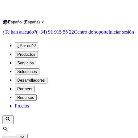
Español (España)
Language
¿Te han atacado?
(+34) 91 915 55 22
Centro de soporte
Iniciar sesión
¿Por qué?
Productos
Servicios
Soluciones
Desarrolladores
Partners
Recursos
Precios
Search