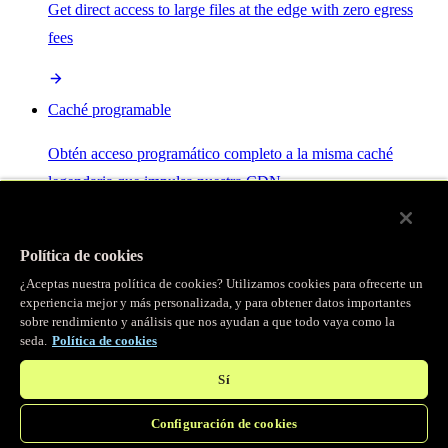
Get direct access to large files at the edge with zero egress
fees
Caché programable
Obtén acceso programático completo a la misma caché
legendaria que impulsa nuestra CDN.
Servidor MCP
Política de cookies
¿Aceptas nuestra política de cookies? Utilizamos cookies para ofrecerte un
Control por IA para tus servicios Fastly.
experiencia mejor y más personalizada, y para obtener datos importantes
sobre rendimiento y análisis que nos ayudan a que todo vaya como la
seda.
Política de cookies
Sí
Configuración de cookies
/
Productos