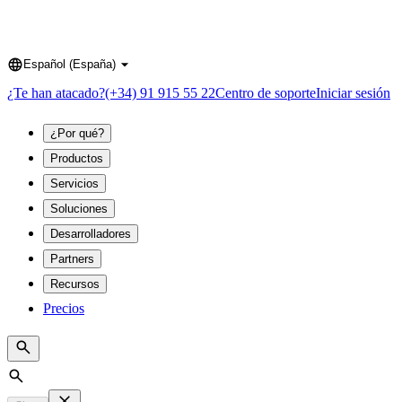
Español (España)
Language
¿Te han atacado?
(+34) 91 915 55 22
Centro de soporte
Iniciar sesión
¿Por qué?
Productos
Servicios
Soluciones
Desarrolladores
Partners
Recursos
Precios
Search