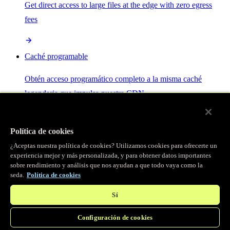
Get direct access to large files at the edge with zero egress
fees
Caché programable
Obtén acceso programático completo a la misma caché
legendaria que impulsa nuestra CDN.
Servidor MCP
Política de cookies
¿Aceptas nuestra política de cookies? Utilizamos cookies para ofrecerte un
Control por IA para tus servicios Fastly.
experiencia mejor y más personalizada, y para obtener datos importantes
sobre rendimiento y análisis que nos ayudan a que todo vaya como la
seda.
Política de cookies
Sí
Configuración de cookies
/
Productos