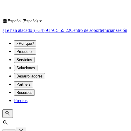
Español (España)
Language
¿Te han atacado?
(+34) 91 915 55 22
Centro de soporte
Iniciar sesión
¿Por qué?
Productos
Servicios
Soluciones
Desarrolladores
Partners
Recursos
Precios
Search