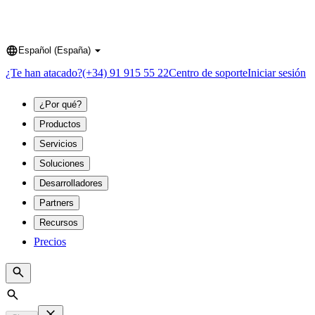
Español (España)
Language
¿Te han atacado?
(+34) 91 915 55 22
Centro de soporte
Iniciar sesión
¿Por qué?
Productos
Servicios
Soluciones
Desarrolladores
Partners
Recursos
Precios
Search