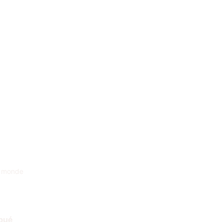
e monde
ibué