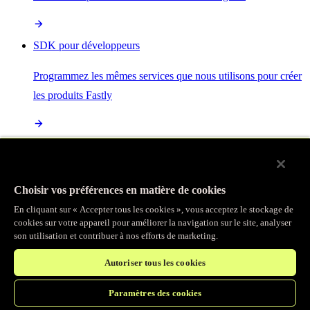
SDK pour développeurs
Programmez les mêmes services que nous utilisons pour créer
les produits Fastly
Enterprise Serverless
La plus puissante de toutes les plateformes sans serveur, basée
Choisir vos préférences en matière de cookies
sur des normes ouvertes et intégrée à la suite complète de
En cliquant sur « Accepter tous les cookies », vous acceptez le stockage de
produits Fastly
cookies sur votre appareil pour améliorer la navigation sur le site, analyser
son utilisation et contribuer à nos efforts de marketing.
Autoriser tous les cookies
IA
Paramètres des cookies
Accélérez vos charges de travail d’IA et gagnez en efficacité