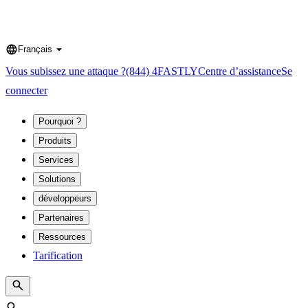
Français
Language
Vous subissez une attaque ?
(844) 4FASTLY
Centre d’assistance
Se
connecter
Pourquoi ?
Produits
Services
Solutions
développeurs
Partenaires
Ressources
Tarification