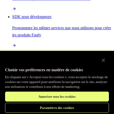
SDK pour développeurs
Programmez les mêmes services que nous utilisons pour créer
les produits Fastly
Enterprise Serverless
La plus puissante de toutes les plateformes sans serveur, basée
Choisir vos préférences en matière de cookies
sur des normes ouvertes et intégrée à la suite complète de
En cliquant sur « Accepter tous les cookies », vous acceptez le stockage de
produits Fastly
cookies sur votre appareil pour améliorer la navigation sur le site, analyser
son utilisation et contribuer à nos efforts de marketing.
Autoriser tous les cookies
IA
Paramètres des cookies
Accélérez vos charges de travail d’IA et gagnez en efficacité