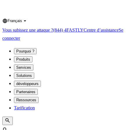
Français
Language
Vous subissez une attaque ?
(844) 4FASTLY
Centre d’assistance
Se
connecter
Pourquoi ?
Produits
Services
Solutions
développeurs
Partenaires
Ressources
Tarification