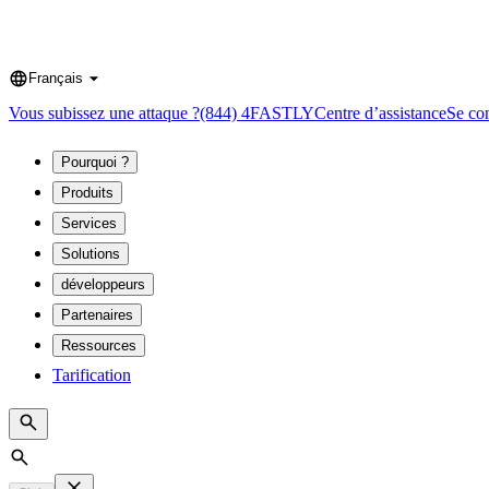
Français
Language
Vous subissez une attaque ?
(844) 4FASTLY
Centre d’assistance
Se co
Pourquoi ?
Produits
Services
Solutions
développeurs
Partenaires
Ressources
Tarification
Search