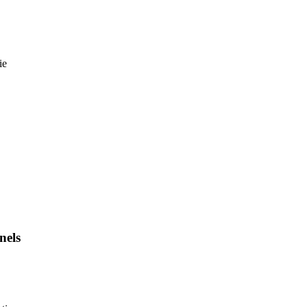
ie
nels