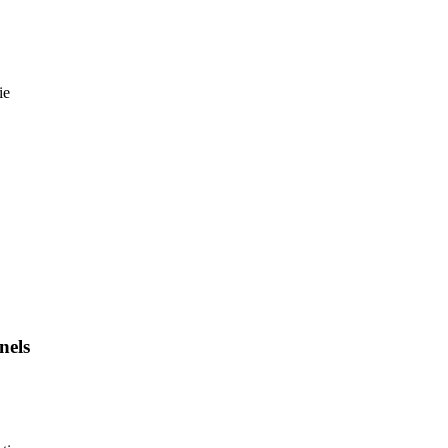
ie
nels