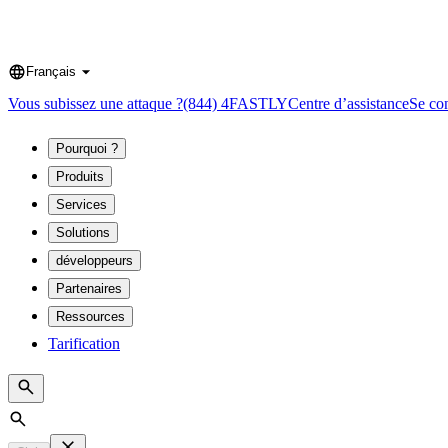
Français
Language
Vous subissez une attaque ?
(844) 4FASTLY
Centre d’assistance
Se co
Pourquoi ?
Produits
Services
Solutions
développeurs
Partenaires
Ressources
Tarification
Search