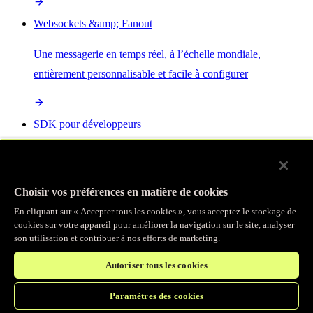
Websockets &amp; Fanout
Une messagerie en temps réel, à l’échelle mondiale,
entièrement personnalisable et facile à configurer
SDK pour développeurs
Programmez les mêmes services que nous utilisons pour créer
les produits Fastly
Choisir vos préférences en matière de cookies
En cliquant sur « Accepter tous les cookies », vous acceptez le stockage de
Enterprise Serverless
cookies sur votre appareil pour améliorer la navigation sur le site, analyser
son utilisation et contribuer à nos efforts de marketing.
La plus puissante de toutes les plateformes sans serveur, basée
Autoriser tous les cookies
sur des normes ouvertes et intégrée à la suite complète de
produits Fastly
Paramètres des cookies