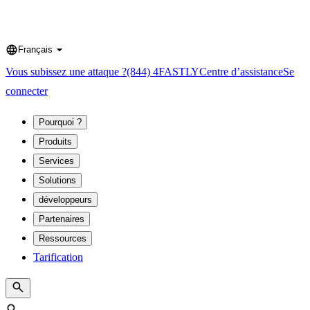
Français
Language
Vous subissez une attaque ?
(844) 4FASTLY
Centre d’assistance
Se
connecter
Pourquoi ?
Produits
Services
Solutions
développeurs
Partenaires
Ressources
Tarification