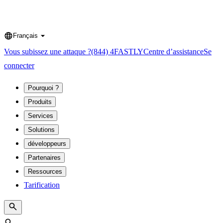
Français
Language
Vous subissez une attaque ?
(844) 4FASTLY
Centre d’assistance
Se
connecter
Pourquoi ?
Produits
Services
Solutions
développeurs
Partenaires
Ressources
Tarification