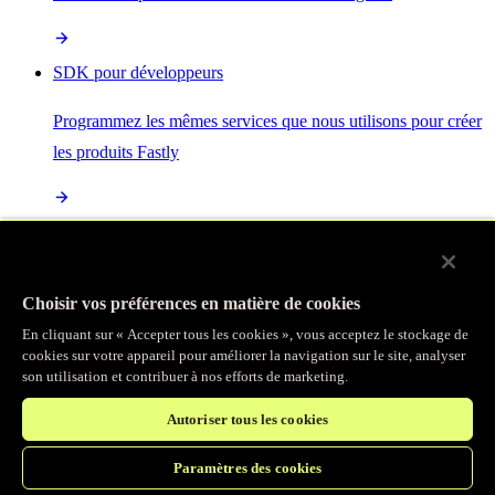
SDK pour développeurs
Programmez les mêmes services que nous utilisons pour créer
les produits Fastly
Enterprise Serverless
La plus puissante de toutes les plateformes sans serveur, basée
Choisir vos préférences en matière de cookies
sur des normes ouvertes et intégrée à la suite complète de
En cliquant sur « Accepter tous les cookies », vous acceptez le stockage de
produits Fastly
cookies sur votre appareil pour améliorer la navigation sur le site, analyser
son utilisation et contribuer à nos efforts de marketing.
Autoriser tous les cookies
IA
Paramètres des cookies
Accélérez vos charges de travail d’IA et gagnez en efficacité