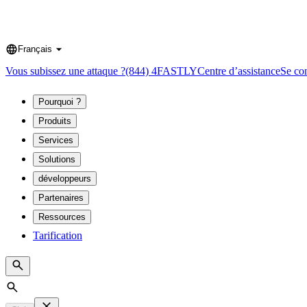
Français
Language
Vous subissez une attaque ?
(844) 4FASTLY
Centre d’assistance
Se co
Pourquoi ?
Produits
Services
Solutions
développeurs
Partenaires
Ressources
Tarification
Search