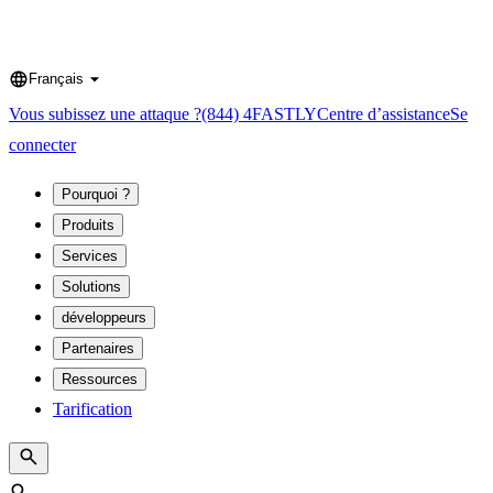
Français
Language
Vous subissez une attaque ?
(844) 4FASTLY
Centre d’assistance
Se
connecter
Pourquoi ?
Produits
Services
Solutions
développeurs
Partenaires
Ressources
Tarification