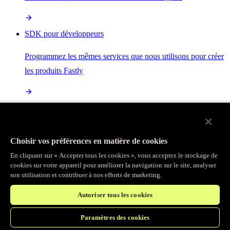
SDK pour développeurs
Programmez les mêmes services que nous utilisons pour créer
les produits Fastly
Enterprise Serverless
La plus puissante de toutes les plateformes sans serveur, basée
Choisir vos préférences en matière de cookies
sur des normes ouvertes et intégrée à la suite complète de
En cliquant sur « Accepter tous les cookies », vous acceptez le stockage de
produits Fastly
cookies sur votre appareil pour améliorer la navigation sur le site, analyser
son utilisation et contribuer à nos efforts de marketing.
Autoriser tous les cookies
IA
Paramètres des cookies
Accélérez vos charges de travail d’IA et gagnez en efficacité