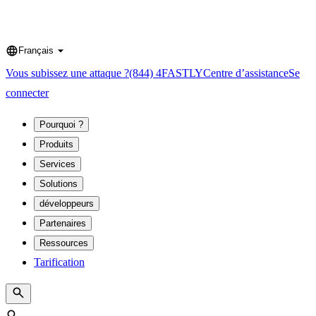
Français
Language
Vous subissez une attaque ?
(844) 4FASTLY
Centre d’assistance
Se
connecter
Pourquoi ?
Produits
Services
Solutions
développeurs
Partenaires
Ressources
Tarification