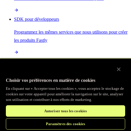
SDK pour développeurs
Programmez les mêmes services que nous utilisons pour créer
les produits Fastly
Enterprise Serverless
La plus puissante de toutes les plateformes sans serveur, basée
Choisir vos préférences en matière de cookies
sur des normes ouvertes et intégrée à la suite complète de
En cliquant sur « Accepter tous les cookies », vous acceptez le stockage de
produits Fastly
cookies sur votre appareil pour améliorer la navigation sur le site, analyser
son utilisation et contribuer à nos efforts de marketing.
Autoriser tous les cookies
IA
Paramètres des cookies
Accélérez vos charges de travail d’IA et gagnez en efficacité