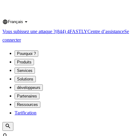
Français
Language
Vous subissez une attaque ?
(844) 4FASTLY
Centre d’assistance
Se
connecter
Pourquoi ?
Produits
Services
Solutions
développeurs
Partenaires
Ressources
Tarification