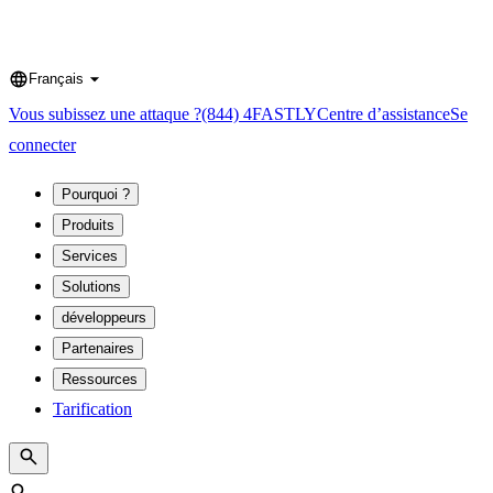
Français
Language
Vous subissez une attaque ?
(844) 4FASTLY
Centre d’assistance
Se
connecter
Pourquoi ?
Produits
Services
Solutions
développeurs
Partenaires
Ressources
Tarification