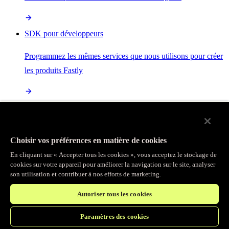
SDK pour développeurs
Programmez les mêmes services que nous utilisons pour créer
les produits Fastly
Enterprise Serverless
La plus puissante de toutes les plateformes sans serveur, basée
Choisir vos préférences en matière de cookies
sur des normes ouvertes et intégrée à la suite complète de
En cliquant sur « Accepter tous les cookies », vous acceptez le stockage de
produits Fastly
cookies sur votre appareil pour améliorer la navigation sur le site, analyser
son utilisation et contribuer à nos efforts de marketing.
Autoriser tous les cookies
IA
Paramètres des cookies
Accélérez vos charges de travail d’IA et gagnez en efficacité