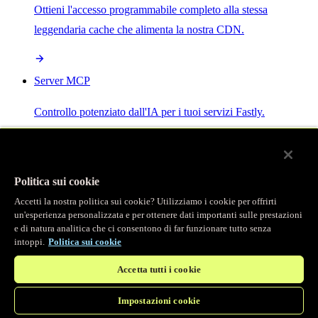
Ottieni l'accesso programmabile completo alla stessa
leggendaria cache che alimenta la nostra CDN.
Server MCP
Controllo potenziato dall'IA per i tuoi servizi Fastly.
Politica sui cookie
Accetti la nostra politica sui cookie? Utilizziamo i cookie per offrirti
/
Prodotti
un'esperienza personalizzata e per ottenere dati importanti sulle prestazioni
Main menu
e di natura analitica che ci consentono di far funzionare tutto senza
intoppi.
Politica sui cookie
Osservabilità
Accetta tutti i cookie
Logging in tempo reale
Impostazioni cookie