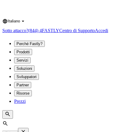
Italiano
Language
Sotto attacco?
(844) 4FASTLY
Centro di Supporto
Accedi
Perché Fastly?
Prodotti
Servizi
Soluzioni
Sviluppatori
Partner
Risorse
Prezzi
Search