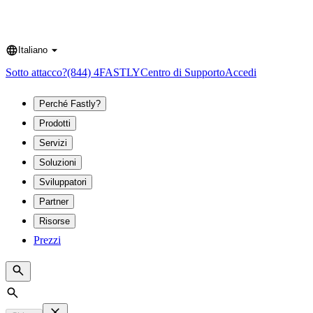
Italiano
Language
Sotto attacco?
(844) 4FASTLY
Centro di Supporto
Accedi
Perché Fastly?
Prodotti
Servizi
Soluzioni
Sviluppatori
Partner
Risorse
Prezzi
Search