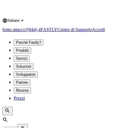
Italiano
Language
Sotto attacco?
(844) 4FASTLY
Centro di Supporto
Accedi
Perché Fastly?
Prodotti
Servizi
Soluzioni
Sviluppatori
Partner
Risorse
Prezzi
Search