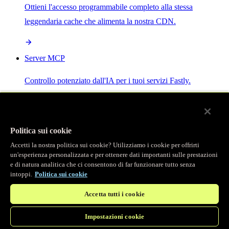
Ottieni l'accesso programmabile completo alla stessa
leggendaria cache che alimenta la nostra CDN.
Server MCP
Controllo potenziato dall'IA per i tuoi servizi Fastly.
Politica sui cookie
Accetti la nostra politica sui cookie? Utilizziamo i cookie per offrirti
/
Prodotti
un'esperienza personalizzata e per ottenere dati importanti sulle prestazioni
Main menu
e di natura analitica che ci consentono di far funzionare tutto senza
intoppi.
Politica sui cookie
Osservabilità
Accetta tutti i cookie
Logging in tempo reale
Impostazioni cookie