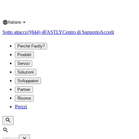
Italiano
Language
Sotto attacco?
(844) 4FASTLY
Centro di Supporto
Accedi
Perché Fastly?
Prodotti
Servizi
Soluzioni
Sviluppatori
Partner
Risorse
Prezzi
Search