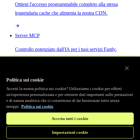
Ottieni l'accesso programmabile completo alla stessa
leggendaria cache che alimenta la nostra CDN.
Server MCP
Controllo potenziato dall'IA per i tuoi servizi Fastly.
Politica sui cookie
Accetti la nostra politica sui cookie? Utilizziamo i cookie per offrirti
/
Prodotti
un'esperienza personalizzata e per ottenere dati importanti sulle prestazioni
Main menu
e di natura analitica che ci consentono di far funzionare tutto senza
intoppi.
Politica sui cookie
Osservabilità
Accetta tutti i cookie
Logging in tempo reale
Impostazioni cookie