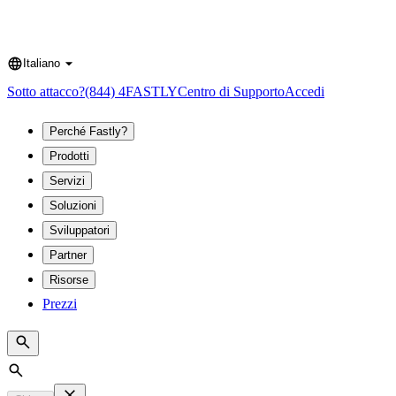
Italiano
Language
Sotto attacco?
(844) 4FASTLY
Centro di Supporto
Accedi
Perché Fastly?
Prodotti
Servizi
Soluzioni
Sviluppatori
Partner
Risorse
Prezzi
Search