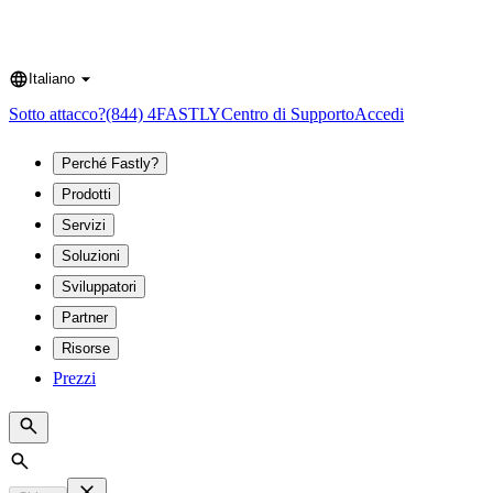
Italiano
Language
Sotto attacco?
(844) 4FASTLY
Centro di Supporto
Accedi
Perché Fastly?
Prodotti
Servizi
Soluzioni
Sviluppatori
Partner
Risorse
Prezzi
Search