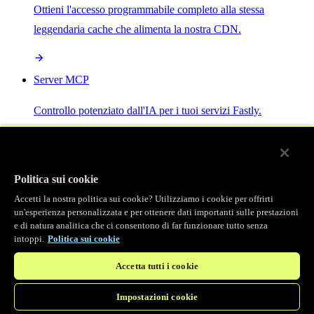
Ottieni l'accesso programmabile completo alla stessa
leggendaria cache che alimenta la nostra CDN.
Server MCP
Controllo potenziato dall'IA per i tuoi servizi Fastly.
Politica sui cookie
Accetti la nostra politica sui cookie? Utilizziamo i cookie per offrirti
/
Prodotti
un'esperienza personalizzata e per ottenere dati importanti sulle prestazioni
Main menu
e di natura analitica che ci consentono di far funzionare tutto senza
intoppi.
Politica sui cookie
Osservabilità
Accetta tutti i cookie
Logging in tempo reale
Impostazioni cookie