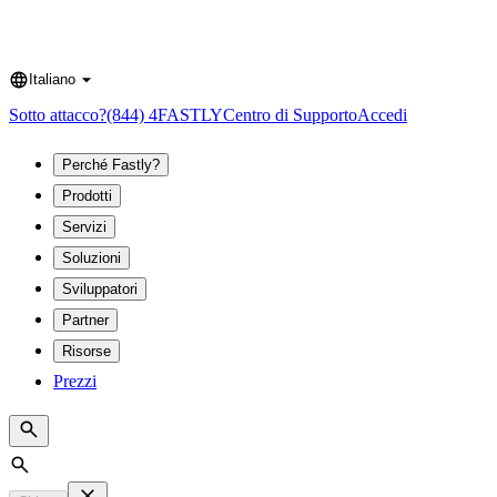
Italiano
Language
Sotto attacco?
(844) 4FASTLY
Centro di Supporto
Accedi
Perché Fastly?
Prodotti
Servizi
Soluzioni
Sviluppatori
Partner
Risorse
Prezzi
Search