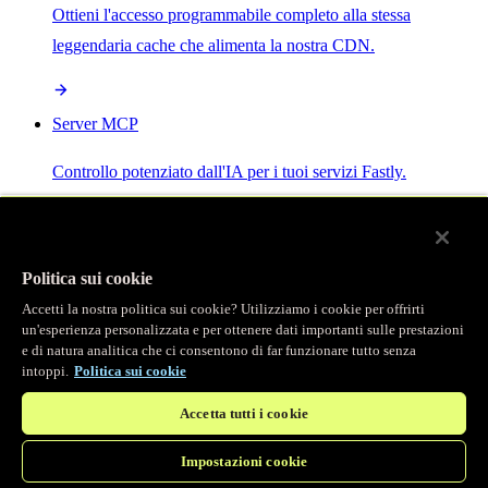
Ottieni l'accesso programmabile completo alla stessa
leggendaria cache che alimenta la nostra CDN.
Server MCP
Controllo potenziato dall'IA per i tuoi servizi Fastly.
Politica sui cookie
Accetti la nostra politica sui cookie? Utilizziamo i cookie per offrirti
/
Prodotti
un'esperienza personalizzata e per ottenere dati importanti sulle prestazioni
Main menu
e di natura analitica che ci consentono di far funzionare tutto senza
intoppi.
Politica sui cookie
Osservabilità
Accetta tutti i cookie
Logging in tempo reale
Impostazioni cookie