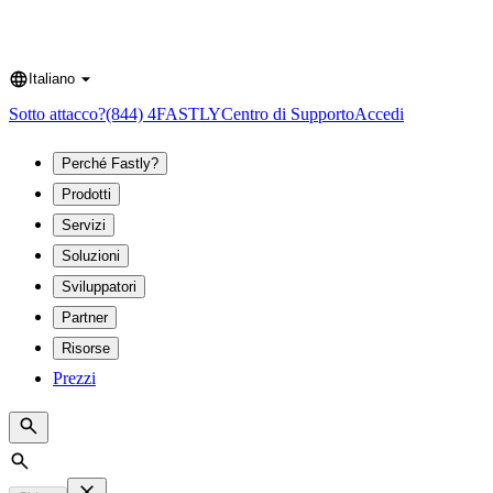
Italiano
Language
Sotto attacco?
(844) 4FASTLY
Centro di Supporto
Accedi
Perché Fastly?
Prodotti
Servizi
Soluzioni
Sviluppatori
Partner
Risorse
Prezzi
Search