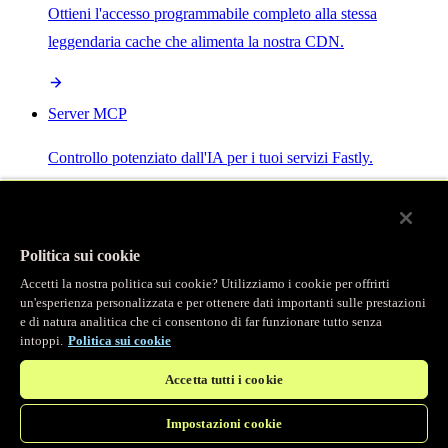
Ottieni l'accesso programmabile completo alla stessa
leggendaria cache che alimenta la nostra CDN.
Server MCP
Controllo potenziato dall'IA per i tuoi servizi Fastly.
Politica sui cookie
Accetti la nostra politica sui cookie? Utilizziamo i cookie per offrirti
/
Prodotti
un'esperienza personalizzata e per ottenere dati importanti sulle prestazioni
Main menu
e di natura analitica che ci consentono di far funzionare tutto senza
intoppi.
Politica sui cookie
Osservabilità
Accetta tutti i cookie
Logging in tempo reale
Impostazioni cookie