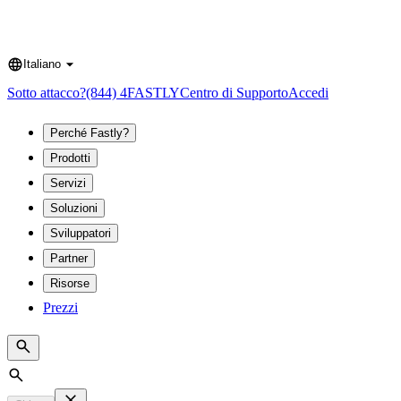
Italiano
Language
Sotto attacco?
(844) 4FASTLY
Centro di Supporto
Accedi
Perché Fastly?
Prodotti
Servizi
Soluzioni
Sviluppatori
Partner
Risorse
Prezzi
Search