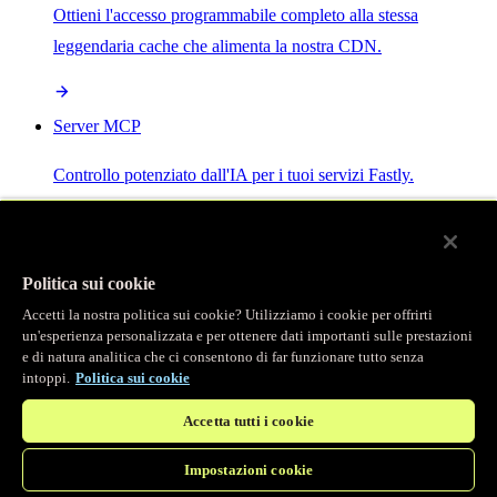
Ottieni l'accesso programmabile completo alla stessa
leggendaria cache che alimenta la nostra CDN.
Server MCP
Controllo potenziato dall'IA per i tuoi servizi Fastly.
Politica sui cookie
Accetti la nostra politica sui cookie? Utilizziamo i cookie per offrirti
/
Prodotti
un'esperienza personalizzata e per ottenere dati importanti sulle prestazioni
Main menu
e di natura analitica che ci consentono di far funzionare tutto senza
intoppi.
Politica sui cookie
Osservabilità
Accetta tutti i cookie
Logging in tempo reale
Impostazioni cookie