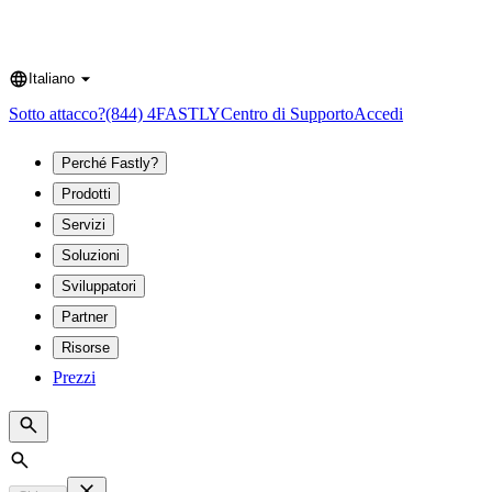
Italiano
Language
Sotto attacco?
(844) 4FASTLY
Centro di Supporto
Accedi
Perché Fastly?
Prodotti
Servizi
Soluzioni
Sviluppatori
Partner
Risorse
Prezzi
Search