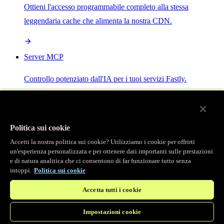
Ottieni l'accesso programmabile completo alla stessa
leggendaria cache che alimenta la nostra CDN.
Server MCP
Controllo potenziato dall'IA per i tuoi servizi Fastly.
Politica sui cookie
Accetti la nostra politica sui cookie? Utilizziamo i cookie per offrirti
/
Prodotti
un'esperienza personalizzata e per ottenere dati importanti sulle prestazioni
Main menu
e di natura analitica che ci consentono di far funzionare tutto senza
intoppi.
Politica sui cookie
Osservabilità
Accetta tutti i cookie
Logging in tempo reale
Impostazioni cookie