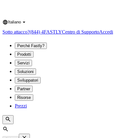
Italiano
Language
Sotto attacco?
(844) 4FASTLY
Centro di Supporto
Accedi
Perché Fastly?
Prodotti
Servizi
Soluzioni
Sviluppatori
Partner
Risorse
Prezzi
Search