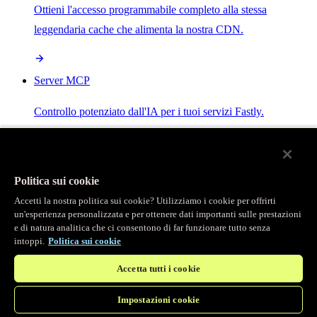
Ottieni l'accesso programmabile completo alla stessa
leggendaria cache che alimenta la nostra CDN.
Server MCP
Controllo potenziato dall'IA per i tuoi servizi Fastly.
Politica sui cookie
Accetti la nostra politica sui cookie? Utilizziamo i cookie per offrirti
/
Prodotti
un'esperienza personalizzata e per ottenere dati importanti sulle prestazioni
Main menu
e di natura analitica che ci consentono di far funzionare tutto senza
intoppi.
Politica sui cookie
Osservabilità
Accetta tutti i cookie
Logging in tempo reale
Impostazioni cookie