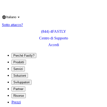
Italiano
Language
Sotto attacco?
(844) 4FASTLY
Centro di Supporto
Accedi
Perché Fastly?
Prodotti
Servizi
Soluzioni
Sviluppatori
Partner
Risorse
Prezzi