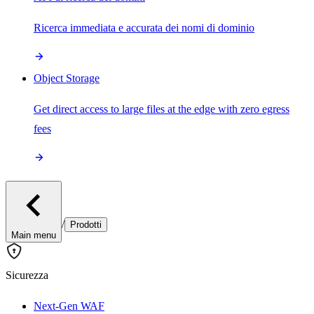
Ricerca immediata e accurata dei nomi di dominio
Object Storage
Get direct access to large files at the edge with zero egress
fees
/
Prodotti
Main menu
Sicurezza
Next-Gen WAF