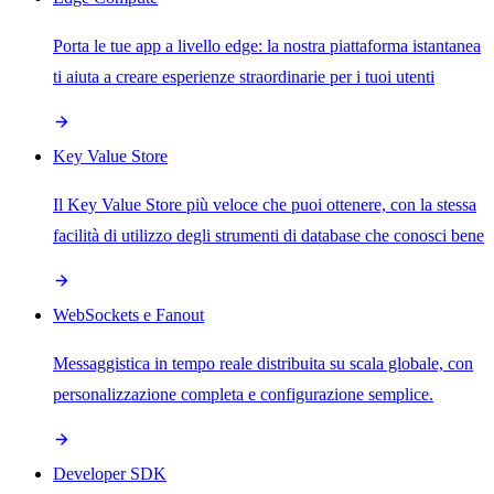
Porta le tue app a livello edge: la nostra piattaforma istantanea
ti aiuta a creare esperienze straordinarie per i tuoi utenti
Key Value Store
Il Key Value Store più veloce che puoi ottenere, con la stessa
facilità di utilizzo degli strumenti di database che conosci bene
WebSockets e Fanout
Messaggistica in tempo reale distribuita su scala globale, con
personalizzazione completa e configurazione semplice.
Developer SDK