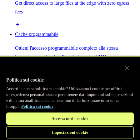
Get direct access to large files at the edge with zero egress
fees
Cache programmabile
Ottieni l'accesso programmabile completo alla stessa
leggendaria cache che alimenta la nostra CDN.
Server MCP
Politica sui cookie
Accetti la nostra politica sui cookie? Utilizziamo i cookie per offrirti
Controllo potenziato dall'IA per i tuoi servizi Fastly.
un'esperienza personalizzata e per ottenere dati importanti sulle prestazioni
e di natura analitica che ci consentono di far funzionare tutto senza
intoppi.
Politica sui cookie
Accetta tutti i cookie
Impostazioni cookie
/
Prodotti