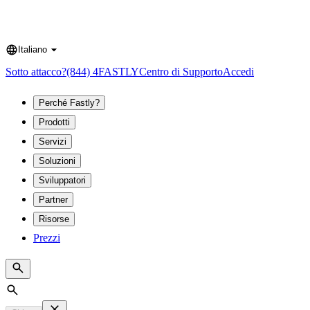
Italiano
Language
Sotto attacco?
(844) 4FASTLY
Centro di Supporto
Accedi
Perché Fastly?
Prodotti
Servizi
Soluzioni
Sviluppatori
Partner
Risorse
Prezzi
Search