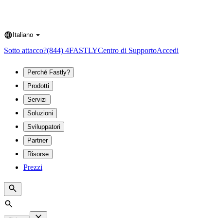
Italiano
Language
Sotto attacco?
(844) 4FASTLY
Centro di Supporto
Accedi
Perché Fastly?
Prodotti
Servizi
Soluzioni
Sviluppatori
Partner
Risorse
Prezzi
Search