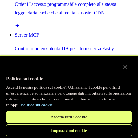
Ottieni l'accesso programmabile completo alla stessa
leggendaria cache che alimenta la nostra CDN.
Server MCP
Controllo potenziato dall'IA per i tuoi servizi Fastly.
Politica sui cookie
Accetti la nostra politica sui cookie? Utilizziamo i cookie per offrirti
/
Prodotti
un'esperienza personalizzata e per ottenere dati importanti sulle prestazioni
Main menu
e di natura analitica che ci consentono di far funzionare tutto senza
intoppi.
Politica sui cookie
Osservabilità
Accetta tutti i cookie
Logging in tempo reale
Impostazioni cookie