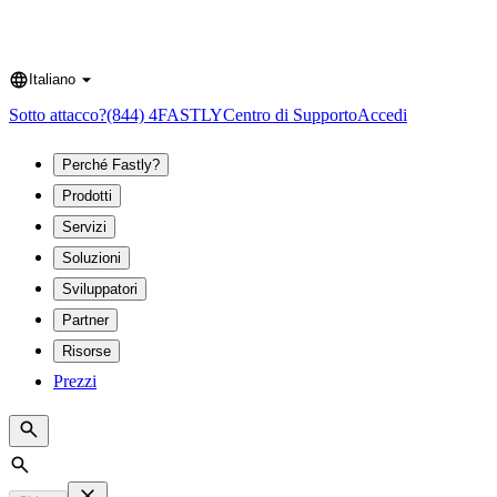
Italiano
Language
Sotto attacco?
(844) 4FASTLY
Centro di Supporto
Accedi
Perché Fastly?
Prodotti
Servizi
Soluzioni
Sviluppatori
Partner
Risorse
Prezzi
Search