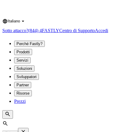
Italiano
Language
Sotto attacco?
(844) 4FASTLY
Centro di Supporto
Accedi
Perché Fastly?
Prodotti
Servizi
Soluzioni
Sviluppatori
Partner
Risorse
Prezzi
Search