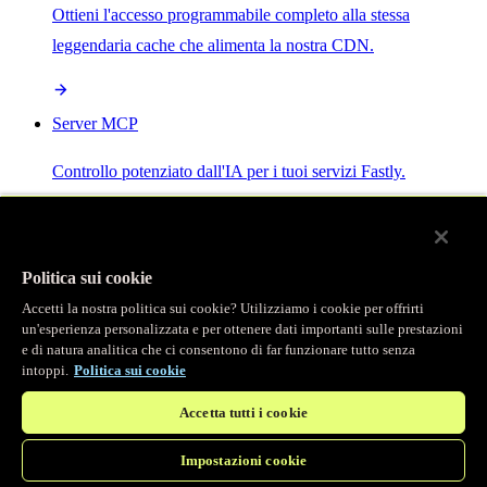
Ottieni l'accesso programmabile completo alla stessa
leggendaria cache che alimenta la nostra CDN.
Server MCP
Controllo potenziato dall'IA per i tuoi servizi Fastly.
Politica sui cookie
Accetti la nostra politica sui cookie? Utilizziamo i cookie per offrirti
/
Prodotti
un'esperienza personalizzata e per ottenere dati importanti sulle prestazioni
Main menu
e di natura analitica che ci consentono di far funzionare tutto senza
intoppi.
Politica sui cookie
Osservabilità
Accetta tutti i cookie
Logging in tempo reale
Impostazioni cookie