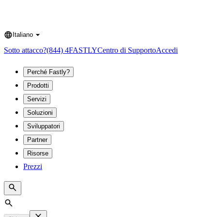
Italiano
Language
Sotto attacco?
(844) 4FASTLY
Centro di Supporto
Accedi
Perché Fastly?
Prodotti
Servizi
Soluzioni
Sviluppatori
Partner
Risorse
Prezzi
Search