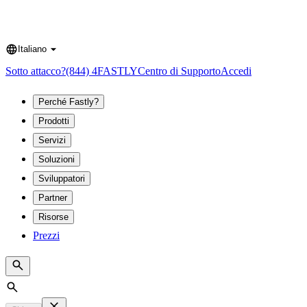
Italiano
Language
Sotto attacco?
(844) 4FASTLY
Centro di Supporto
Accedi
Perché Fastly?
Prodotti
Servizi
Soluzioni
Sviluppatori
Partner
Risorse
Prezzi
Search