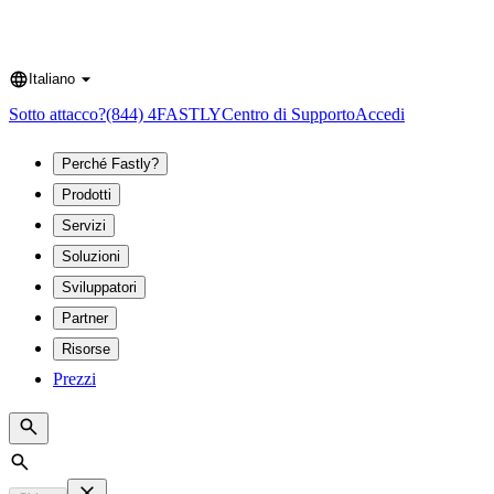
Italiano
Language
Sotto attacco?
(844) 4FASTLY
Centro di Supporto
Accedi
Perché Fastly?
Prodotti
Servizi
Soluzioni
Sviluppatori
Partner
Risorse
Prezzi
Search