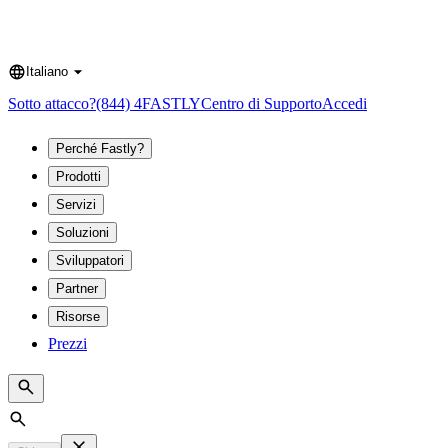
Italiano
Language
Sotto attacco?
(844) 4FASTLY
Centro di Supporto
Accedi
Perché Fastly?
Prodotti
Servizi
Soluzioni
Sviluppatori
Partner
Risorse
Prezzi
Search