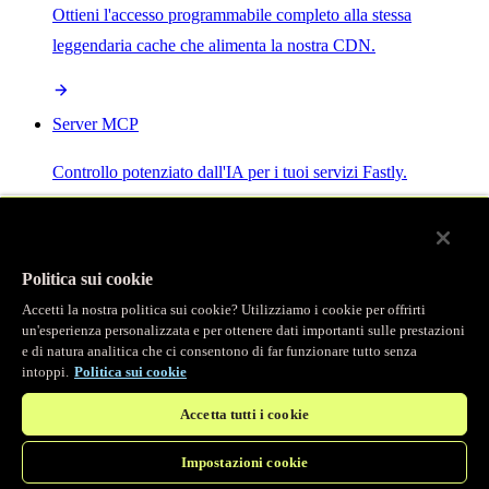
Ottieni l'accesso programmabile completo alla stessa
leggendaria cache che alimenta la nostra CDN.
Server MCP
Controllo potenziato dall'IA per i tuoi servizi Fastly.
Politica sui cookie
Accetti la nostra politica sui cookie? Utilizziamo i cookie per offrirti
/
Prodotti
un'esperienza personalizzata e per ottenere dati importanti sulle prestazioni
Main menu
e di natura analitica che ci consentono di far funzionare tutto senza
intoppi.
Politica sui cookie
Osservabilità
Accetta tutti i cookie
Logging in tempo reale
Impostazioni cookie