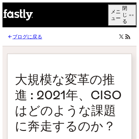
Language
閉
メニ
日本語
じ
ュー
る
ブログに戻る
大規模な変革の推
進 : 2021年、CISO
はどのような課題
に奔走するのか？