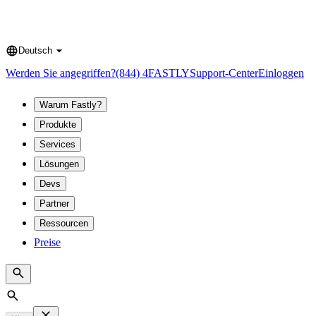
Deutsch
Language
Werden Sie angegriffen?
(844) 4FASTLY
Support-Center
Einloggen
Warum Fastly?
Produkte
Services
Lösungen
Devs
Partner
Ressourcen
Preise
Search