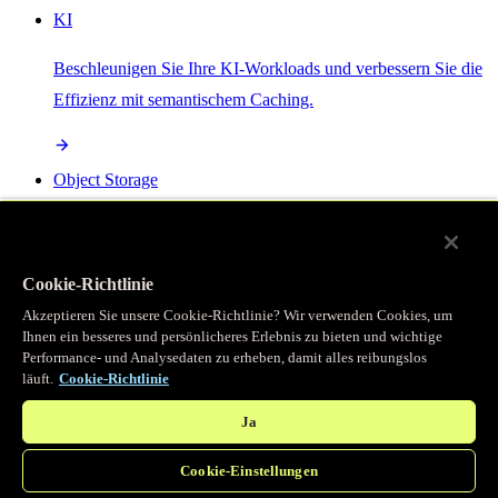
KI
Beschleunigen Sie Ihre KI-Workloads und verbessern Sie die
Effizienz mit semantischem Caching.
Object Storage
Get direct access to large files at the edge with zero egress
fees
Cookie-Richtlinie
Akzeptieren Sie unsere Cookie-Richtlinie? Wir verwenden Cookies, um
Ihnen ein besseres und persönlicheres Erlebnis zu bieten und wichtige
Programmierbarer Cache
Performance- und Analysedaten zu erheben, damit alles reibungslos
läuft.
Cookie-Richtlinie
Erhalten Sie vollständigen programmatischen Zugriff auf das
legendäre Caching, das unser CDN antreibt.
Ja
Cookie-Einstellungen