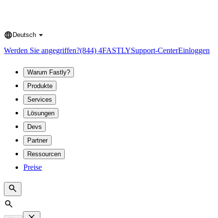
Deutsch
Language
Werden Sie angegriffen?
(844) 4FASTLY
Support-Center
Einloggen
Warum Fastly?
Produkte
Services
Lösungen
Devs
Partner
Ressourcen
Preise
Search