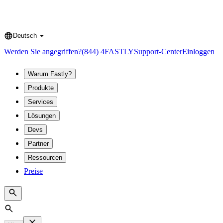
Deutsch
Language
Werden Sie angegriffen?
(844) 4FASTLY
Support-Center
Einloggen
Warum Fastly?
Produkte
Services
Lösungen
Devs
Partner
Ressourcen
Preise
Search