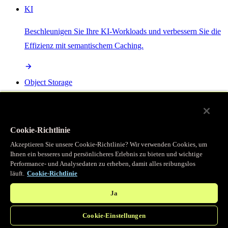
KI
Beschleunigen Sie Ihre KI-Workloads und verbessern Sie die
Effizienz mit semantischem Caching.
Object Storage
Get direct access to large files at the edge with zero egress
fees
Cookie-Richtlinie
Akzeptieren Sie unsere Cookie-Richtlinie? Wir verwenden Cookies, um
Ihnen ein besseres und persönlicheres Erlebnis zu bieten und wichtige
Programmierbarer Cache
Performance- und Analysedaten zu erheben, damit alles reibungslos
läuft.
Cookie-Richtlinie
Erhalten Sie vollständigen programmatischen Zugriff auf das
legendäre Caching, das unser CDN antreibt.
Ja
Cookie-Einstellungen