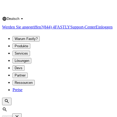
Deutsch
Language
Werden Sie angegriffen?
(844) 4FASTLY
Support-Center
Einloggen
Warum Fastly?
Produkte
Services
Lösungen
Devs
Partner
Ressourcen
Preise
Search