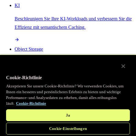
KI
Beschleunigen Sie Ihre KI-Workloads und verbessern Sie die
Effizienz mit semantischem Caching.
Object Storage
Get direct access to large files at the edge with zero egress
fees
Cookie-Richtlinie
Akzeptieren Sie unsere Cookie-Richtlinie? Wir verwenden Cookies, um
Ihnen ein besseres und persönlicheres Erlebnis zu bieten und wichtige
Programmierbarer Cache
Performance- und Analysedaten zu erheben, damit alles reibungslos
läuft.
Cookie-Richtlinie
Erhalten Sie vollständigen programmatischen Zugriff auf das
legendäre Caching, das unser CDN antreibt.
Ja
Cookie-Einstellungen