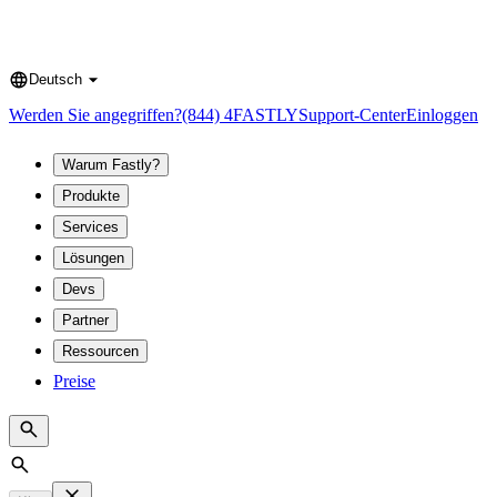
Deutsch
Language
Werden Sie angegriffen?
(844) 4FASTLY
Support-Center
Einloggen
Warum Fastly?
Produkte
Services
Lösungen
Devs
Partner
Ressourcen
Preise
Search