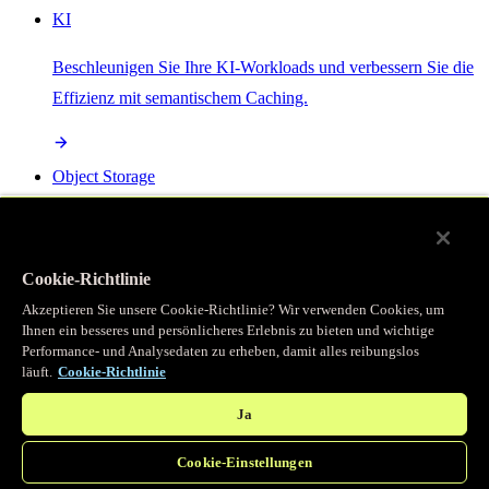
KI
Beschleunigen Sie Ihre KI-Workloads und verbessern Sie die
Effizienz mit semantischem Caching.
Object Storage
Get direct access to large files at the edge with zero egress
fees
Cookie-Richtlinie
Akzeptieren Sie unsere Cookie-Richtlinie? Wir verwenden Cookies, um
Ihnen ein besseres und persönlicheres Erlebnis zu bieten und wichtige
Programmierbarer Cache
Performance- und Analysedaten zu erheben, damit alles reibungslos
läuft.
Cookie-Richtlinie
Erhalten Sie vollständigen programmatischen Zugriff auf das
legendäre Caching, das unser CDN antreibt.
Ja
Cookie-Einstellungen