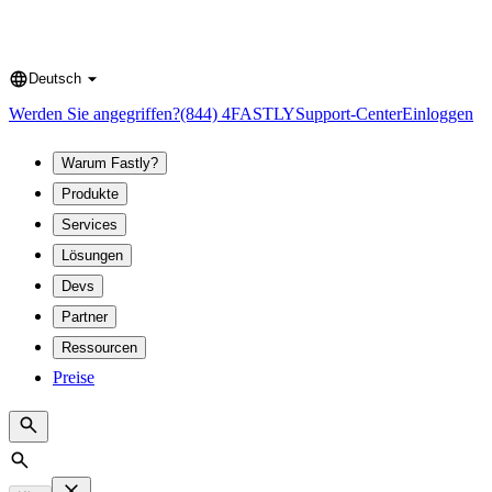
Deutsch
Language
Werden Sie angegriffen?
(844) 4FASTLY
Support-Center
Einloggen
Warum Fastly?
Produkte
Services
Lösungen
Devs
Partner
Ressourcen
Preise
Search