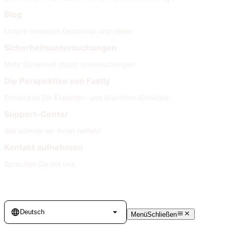
Blog
Unsere neuesten Gedanken und Ideen
Sicherheitsuntersuchungen
Mehr Sicherheit durch Untersuchungen
Die Perspektive von Fastly
Entdecken Sie Experten- und Branchen-Einblicke
Support-Center
Wie können wir Ihnen helfen?
Kontakt aufnehmen
Sprechen Sie mit uns
Language
Deutsch
Menü
Schließen