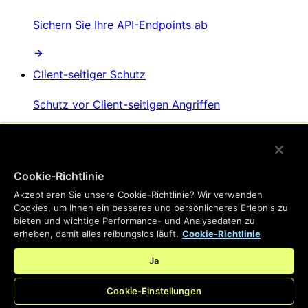
Sichern Sie Ihre API-Endpoints ab
Client-seitiger Schutz
Schutz vor Client-seitigen Angriffen
AI-Bot-Management
Cookie-Richtlinie
Verhindern Sie, dass KI-Bots Website-Inhalte
Akzeptieren Sie unsere Cookie-Richtlinie? Wir verwenden
scrapen
Cookies, um Ihnen ein besseres und persönlicheres Erlebnis zu
bieten und wichtige Performance- und Analysedaten zu
erheben, damit alles reibungslos läuft.
Cookie-Richtlinie
Ja
Cookie-Einstellungen
/
Produkte
Main menu