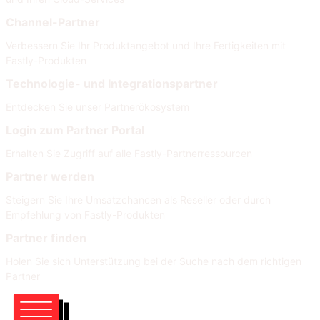
Channel-Partner
Verbessern Sie Ihr Produktangebot und Ihre Fertigkeiten mit
Fastly-Produkten
Technologie- und Integrationspartner
Entdecken Sie unser Partnerökosystem
Login zum Partner Portal
Erhalten Sie Zugriff auf alle Fastly-Partnerressourcen
Partner werden
Steigern Sie Ihre Umsatzchancen als Reseller oder durch
Empfehlung von Fastly-Produkten
Partner finden
Holen Sie sich Unterstützung bei der Suche nach dem richtigen
Partner