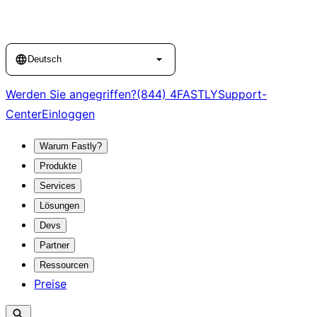
Language
Deutsch
Werden Sie angegriffen?
(844) 4FASTLY
Support-
Center
Einloggen
Warum Fastly?
Produkte
Services
Lösungen
Devs
Partner
Ressourcen
Preise